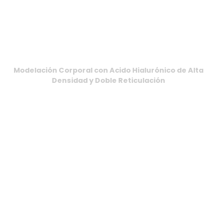
DENSIDAD Y DOBLE
RETICULACIÓN.
Inicio
>
Corporal
>
Modelación Corporal con Acido Hialurónico de Alta
Densidad y Doble Reticulación